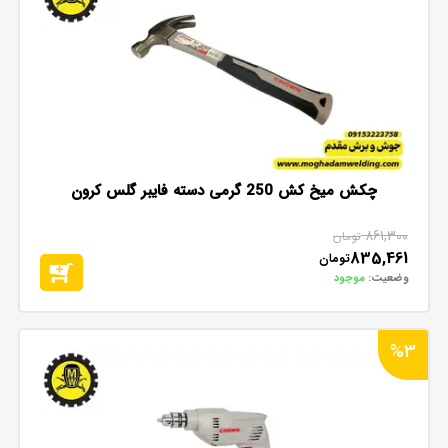
چکش میخ کش 250 گرمی دسته فایبر گلس کرون
861,300
تومان
835,461
تومان
وضعیت:
موجود
%3