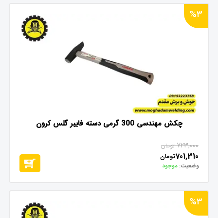
%3
چکش مهندسی 300 گرمی دسته فایبر گلس کرون
723,000
تومان
701,310
تومان
وضعیت:
موجود
%3