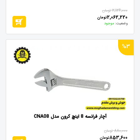
2,126,000
تومان
2,062,220
تومان
وضعیت:
موجود
%3
آچار فرانسه 8 اینچ کرون مدل CNA08
880,000
تومان
853,600
تومان