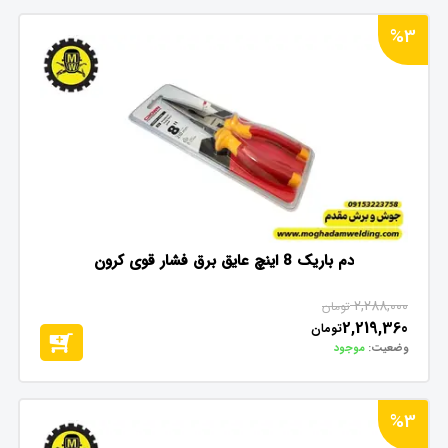
%3
دم باریک 8 اینچ عایق برق فشار قوی کرون
2,288,000
تومان
2,219,360
تومان
وضعیت:
موجود
%3