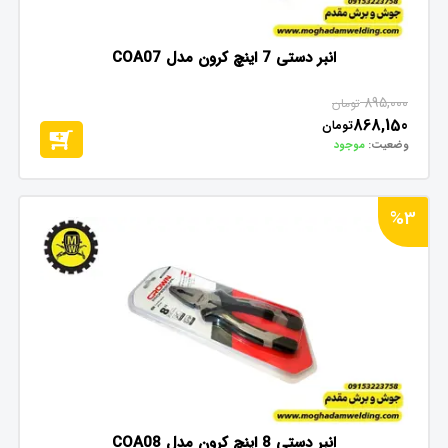
انبر دستی 7 اینچ کرون مدل COA07
895,000
تومان
868,150
تومان
وضعیت:
موجود
%3
انبر دستی 8 اینچ کرون مدل COA08