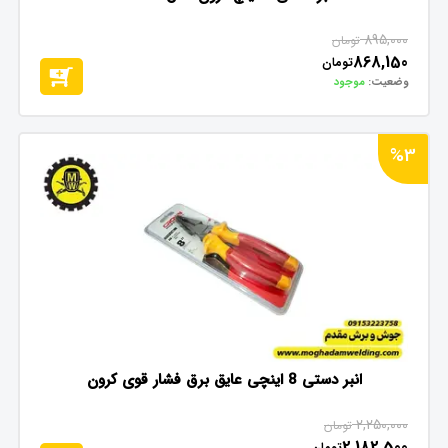
895,000
تومان
868,150
تومان
وضعیت:
موجود
%3
انبر دستی 8 اینچی عایق برق فشار قوی کرون
2,250,000
تومان
2,182,500
تومان