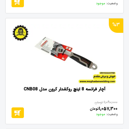
وضعیت:
موجود
%3
آچار فرانسه 8 اینچ روکشدار کرون مدل CNB08
1,090,000
تومان
1,057,300
تومان
وضعیت:
موجود