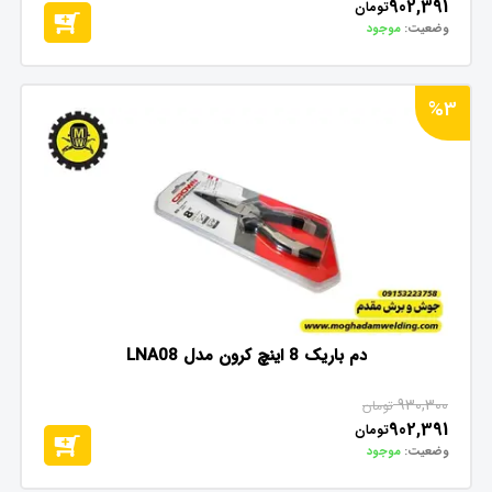
902,391
تومان
وضعیت:
موجود
%3
دم باریک 8 اینچ کرون مدل LNA08
930,300
تومان
902,391
تومان
وضعیت:
موجود