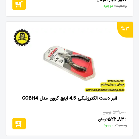
وضعیت:
موجود
%3
انبر دست الکترونیکی 4.5 اینچ کرون مدل COBH4
539,000
تومان
522,830
تومان
وضعیت:
موجود