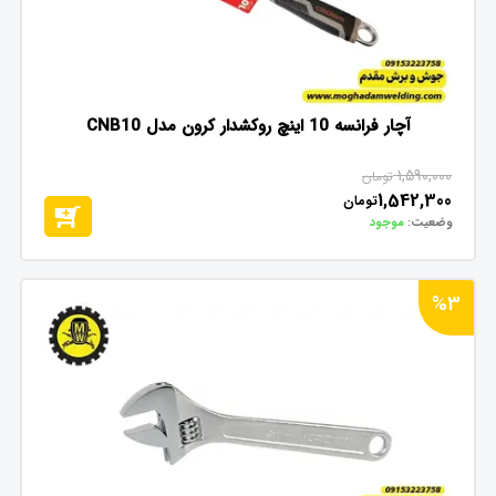
آچار فرانسه 10 اینچ روکشدار کرون مدل CNB10
1,590,000
تومان
1,542,300
تومان
وضعیت:
موجود
%3