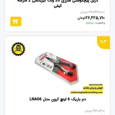
دریل پیچگوشتی شارژی 20 ولت گیربکسی 2 سرعته
کیفی
27,243,000
تومان
26,425,710
تومان
وضعیت:
موجود
%3
دم باریک 6 اینچ کرون مدل LNA06
930,300
تومان