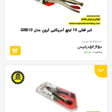
انبر قفلی 10 اینچ آمریکایی کرون مدل GRB10
1,085,000
تومان
1,052,450
تومان
وضعیت:
موجود
%3