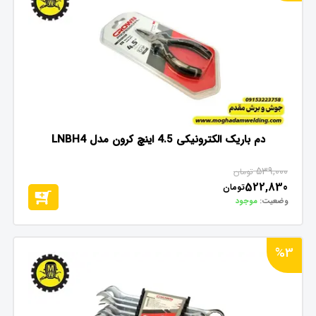
دم باریک الکترونیکی 4.5 اینچ کرون مدل LNBH4
539,000
تومان
522,830
تومان
وضعیت:
موجود
%3