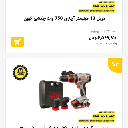
دریل 13 میلیمتر آچاری 750 وات چکشی کرون
6,773,000
تومان
6,569,810
تومان
وضعیت:
موجود
%3