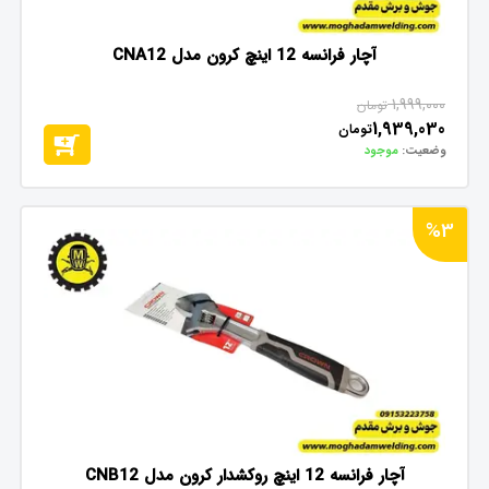
آچار فرانسه 12 اینچ کرون مدل CNA12
1,999,000
تومان
1,939,030
تومان
وضعیت:
موجود
%3
آچار فرانسه 12 اینچ روکشدار کرون مدل CNB12