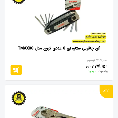
آلن چاقویی ستاره ای 8 عددی کرون مدل TMAX08
795,000
تومان
771,150
تومان
وضعیت:
موجود
%3