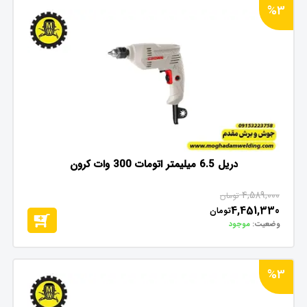
%3
دریل 6.5 میلیمتر اتومات 300 وات کرون
4,589,000
تومان
4,451,330
تومان
وضعیت:
موجود
%3