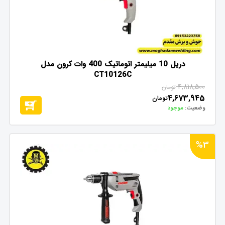
دریل 10 میلیمتر اتوماتیک 400 وات کرون مدل
CT10126C
4,818,500
تومان
4,673,945
تومان
وضعیت:
موجود
%3