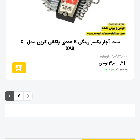
ست آچار یکسر رینگی 8 عددی پلکانی کرون مدل C-
XA8
3,093,000
تومان
3,000,210
تومان
وضعیت:
موجود
1
2
2
1