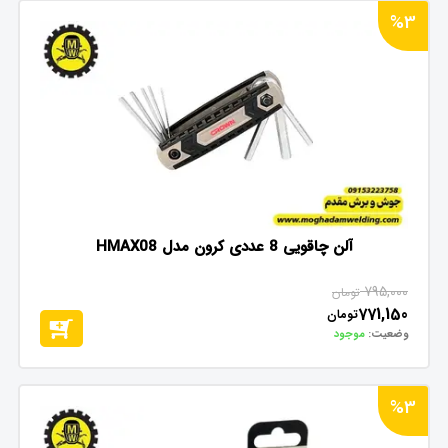
%3
آلن چاقویی 8 عددی کرون مدل HMAX08
795,000
تومان
771,150
تومان
وضعیت:
موجود
%3