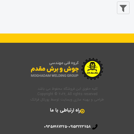
کلیه حقوق این فروشگاه محفوظ می باشد.
Copyright © 2026, All rights reserved.
طراحی و بهینه سازی وبسایت
توسط
پورتال فراتک
راه ارتباطی با ما
09356487325-09153223758