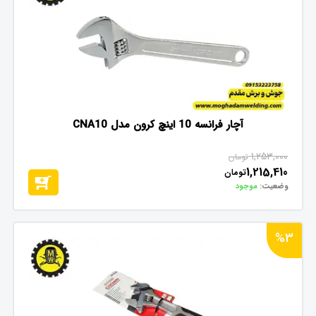
آچار فرانسه 10 اینچ کرون مدل CNA10
1,253,000
تومان
1,215,410
تومان
وضعیت:
موجود
%3