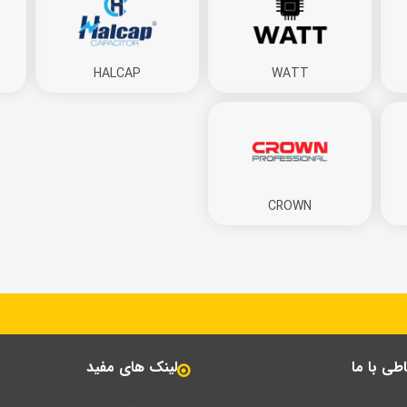
HALCAP
WATT
CROWN
باطی با ما
لینک های مفید