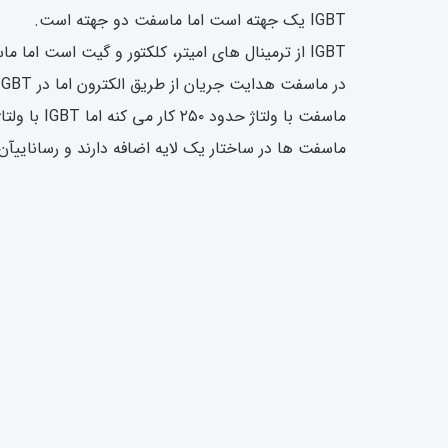
IGBT یک جهته است اما ماسفت دو جهته است.
IGBT از ترمینال های امیتر، کلکتور و گیت است اما ماسفت از ترمینال های سورس، درین و گیت تشکیل شده است.
در ماسفت هدایت جریان از طریق الکترون اما در IGBT بر اساس الکترون و حفره این جریان هدایت می شود.
ماسفت با ولتاژ حدود ۲۵۰ کار می کنه اما IGBT با ولتاژ ۸۰۰
ماسفت ها در ساختار یک لایه اضافه دارند و رساناییآن 