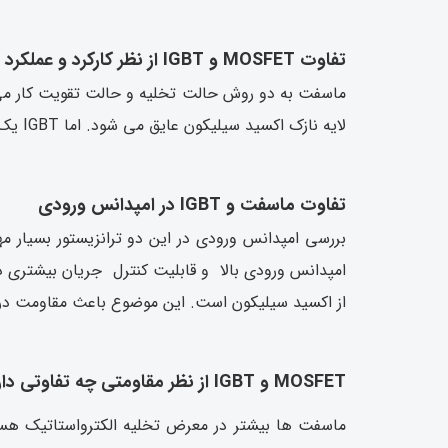
تفاوت MOSFET و IGBT از نظر کارکرد و عملکرد
ماسفت به دو روش حالت تخلیه و حالت تقویت کار می کند
لایه نازک اکسید سیلیکون عایق می شود. اما IGBT یک نوع ماسفت است که توسط دو عدد ترانزیستور یکپارچه در یک قطعه سیلیکون قدرت اتصال دوقطبی کنترل می شود.
تفاوت ماسفت و IGBT در امپدانس ورودی
امپدانس ورودی بالا و قابلیت کنترل جریان بیشتری دار
از اکسید سیلیکون است. این موضوع باعث مقاومت درو
MOSFET و IGBT از نظر مقاومتی چه تفاوتی دارند؟
ماسفت ها بیشتر در معرض تخلیه الکترواستاتیک هس