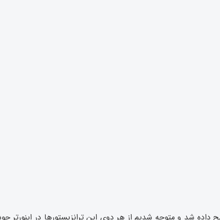
درباره تفاوت IGBT و ماسفت توضیح داده شد و متوجه شدیم از هر دوی این ترانزیستورها 