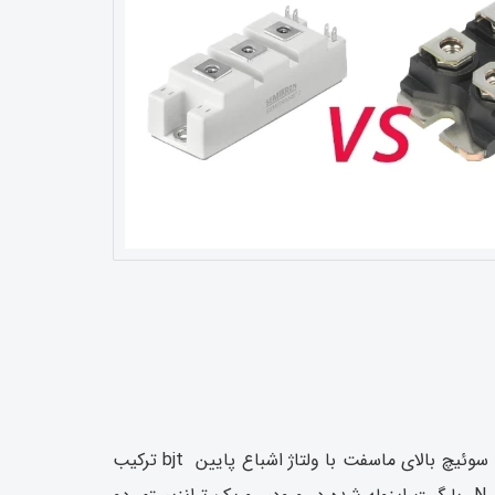
عملکرد این ترانزیستور بین ترانزیستور پیوندی دوقطبی و ترانزیستور اثر میدان است. در اصل امپدانس ورودی بزرگ و سرعت سوئیچ بالای ماسفت با ولتاژ اشباع پایین bjt ترکیب