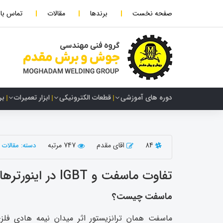
صفحه نخست
برندها
مقالات
تماس با 
دوره های آموزشی
قطعات الکترونیکی
ابزار تعمیرات
بر
84
اقای مقدم
747 مرتبه
دسته: مقالات
تفاوت ماسفت و IGBT در اینورترهای جوشکاری + کدام را بخریم؟
ماسفت چیست؟
ماسفت همان ترانزیستور اثر میدان نیمه هادی فلز