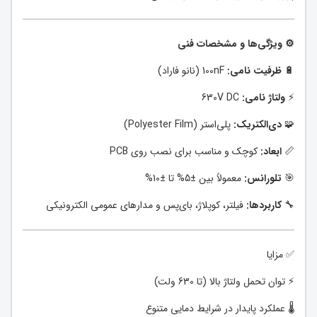
⚙️ ویژگی‌ها و مشخصات فنی
🔋
ظرفیت نامی:
100nF (نانو فاراد)
⚡
ولتاژ نامی:
630V DC
🧩
دی‌الکتریک:
پلی‌استر (Polyester Film)
📏
ابعاد:
کوچک و مناسب برای نصب روی PCB
🎯
تلورانس:
معمولاً بین ±5% تا ±10%
🔧
کاربردها:
فیلتر، کوپلاژ، بای‌پس و مدارهای عمومی الکترونیکی
✅ مزایا
⚡ توان تحمل ولتاژ بالا (تا 630 ولت)
🌡️ عملکرد پایدار در شرایط دمایی متنوع