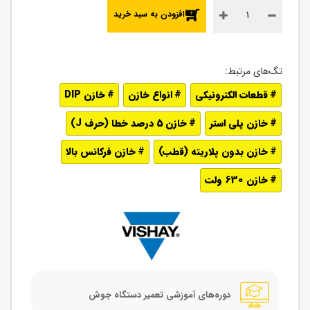
افزودن به سبد خرید
قطعات الکترونیکی
انواع خازن
خازن DIP
خازن پلی استر
خازن 5 درصد خطا (حرف J)
خازن بدون پلاریته (قطب)
خازن فرکانس بالا
خازن 630 ولت
دوره‌های آموزشی تعمیر دستگاه جوش