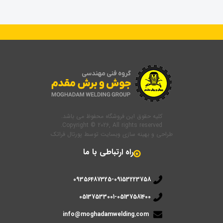
کلیه حقوق این فروشگاه محفوظ می باشد.
Copyright © 2026, All rights reserved.
طراحی و بهینه سازی وبسایت
توسط
پورتال فراتک
راه ارتباطی با ما
09356487325-09153223758
05137533001-05137581400
info@moghadamwelding.com