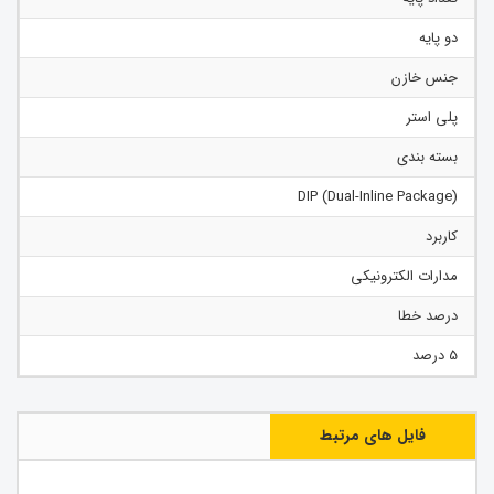
دو پایه
جنس خازن
پلی استر
بسته بندی
(Dual-Inline Package) DIP
کاربرد
مدارات الکترونیکی
درصد خطا
5 درصد
فایل های مرتبط