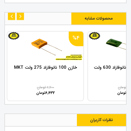
محصولات مشابه
%4
خازن 100 نانوفاراد 275 ولت MKT
تومان
تومان
6,700
7,
6,432
6,
تومان
تومان
نظرات کاربران