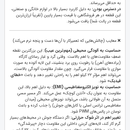
به حداقل می‌رساند.
در دسترس بودن:
به دلیل کاربرد بسیار بالا در لوازم خانگی و صنعتی،
این قطعه در هر فروشگاهی با قیمت بسیار پایین (تقریباً ارزان‌ترین
قطعه در پالت شما) یافت می‌شود.
❌ معایب (چالش‌هایی که تعمیرکار با آن‌ها دست‌ و پنجه نرم می‌کند)
حساسیت به آلودگی محیطی (مهم‌ترین عیب):
این بزرگترین نقطه
ضعفِ مقاومت‌های با اهم بالاست. وقتی گرد و غبارِ رسانای کارگاه
(براده‌های آهن) یا رطوبت روی برد بنشیند، این لایه آلوده به صورت
موازی با مقاومت قرار می‌گیرد. چون مقدار مقاومتِ آلودگی بالاست،
می‌تواند اهمِ مؤثرِ ۲۲ کیلو اهم را به راحتی تغییر دهد و باعث
«خطای
فیدبک»
شود.
حساسیت به نویز الکترومغناطیسی (EMI):
به دلیل اهم بالا، این
مقاومت به عنوان یک «آنتن کوچک» عمل می‌کند. اگر مسیرِ مسیِ
متصل به آن طولانی باشد، می‌تواند نویزهای محیطی (میدان
مغناطیسی ترانس اصلی یا کابل‌های جوش) را جذب کرده و باعث
نوسان در پالس‌های PWM شود.
تغییر اهم در اثر شوک حرارتی:
اگر دستگاه جوش در محیط‌های بسیار
گرم کار کند، لایه‌های کربنیِ داخلی این مقاومت دچار «پیرشدگی»
می‌شوند. برخلاف مقاومت‌های سیمی، مقاومت‌های کربنی ۲۲ کیلویی