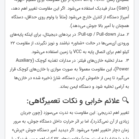
(Gain) مدار فیدبک استفاده می‌شود. اگر این مقاومت تغییر اهم دهد،
آمپراژ دستگاه از کنترل خارج می‌شود (مثلاً با ولوم روی حداقل، دستگاه
همچنان با آمپر بالا جوش می‌دهد).
2. مدار Pull-up / Pull-down: در بردهای دیجیتال، برای اینکه پایه‌های
ورودی آی‌سی‌ها در حالت «شناور» نباشند و نویز نگیرند، از مقاومت ۲۲
کیلو اهم برای اتصال پایه به VCC یا زمین استفاده می‌شود.
3. مدار تخلیه خازن‌های فیلتر: در مدارات تغذیه کوچک (Auxiliary
Power)، این مقاومت معمولاً به صورت موازی با خازن‌های کوچک قرار
می‌گیرد تا پس از خاموش کردن دستگاه، شارژِ ذخیره شده در خازن‌ها
به آرامی تخلیه شود و دستگاه ایمن بماند.
🔍 علائم خرابی و نکات تعمیرگاهی:
تغییر اهم تدریجی: این مقاومت به ندرت می‌سوزد (چون جریان
زیادی از آن نمی‌گذرد)، اما بر اثر حرارتِ داخل دستگاه جوش، به مرور
زمان دچار «تغییر اهم» می‌شود. اگر دیدید آمپرِ دستگاه جوش «پرش»
دارد یا «ناپایدار» است، حتماً مقاومت‌های ۲۲ کیلو اهمِ مسیر فیدبک را