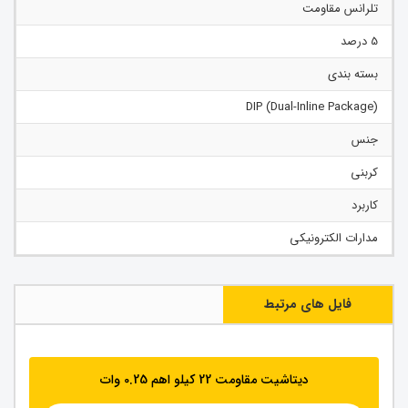
تلرانس مقاومت
5 درصد
بسته بندی
(Dual-Inline Package) DIP
جنس
کربنی
کاربرد
مدارات الکترونیکی
فایل های مرتبط
دیتاشیت مقاومت 22 کیلو اهم 0.25 وات