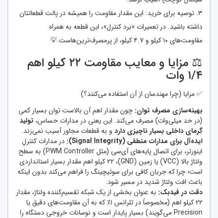
۳. توصیه برای خرید: این مقدار مقاومت را همیشه در پالت قطعاتتان
داشته باشید. در تعمیرات «برد کنترل»، این قطعه به همراه
مقاومت‌های ۱۰ کیلو و ۴.۷ کیلو، از پرمصرف‌ترین‌هاست.💡
⚖️ مزایا و معایب مقاومت ۲۲ کیلو اهم
۱/۴ وات
✅ مزایا (چرا مهندسان از آن استفاده می‌کنند؟)
بهینه‌سازی مصرف توان:
چون مقدار اهم آن بالاست توان بسیار کمی
(در حد میلی‌وات) مصرف می‌کند. این یعنی در مدارات حساس،
تولید
گرمای داخلی بسیار ناچیزی دارد
و به قطعات مجاور آسیب نمی‌زند.
ایده‌آل برای مدارات منطقی (Signal Integrity):
در مدارات کنترلِ
اینورتر، برای اتصال پایه‌های آی‌سی (مثل PWM Controller) به سطح
ولتاژ بالا (VCC) یا زمین (GND)، ۲۲ کیلو اهم مقدار بسیار استانداردی
است؛ چرا که جریان کافی برای سوئیچینگ را فراهم می‌کند بدون اینکه
باعث افت ولتاژ شدید در مسیر شود.
دقت در فیدبک:
به عنوان بخشی از یک شبکه تقسیم‌کننده ولتاژ، مقدار
۲۲ کیلو اهم (مخصوصاً در تلرانس ۱٪ که به آن مقاومت‌های دقیق یا
Precision می‌گویند) بسیار پایدار است و نوسانات خروجی دستگاه را