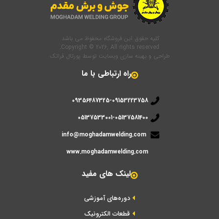
کلیه حقوق این فروشگاه محفوظ می باشد.
Copyright © 2026, All rights reserved.
طراحی و بهینه سازی وبسایت
توسط
پورتال فراتک
راه ارتباطی با ما
09356487325-09153223758
05137533001-05137581400
info@moghadamwelding.com
www.moghadamwelding.com
لینک های مفید
دوره‌های آموزشی
قطعات الکترونیک