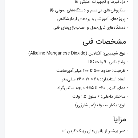
- دزدگیر‌ها و تجهیزات امنیتی 🚨
- میکروفن‌های بی‌سیم و دستگاه‌های صوتی 🎤
- پروژه‌های آموزشی و بردهای آزمایشگاهی
- دستگاه‌های قابل‌حمل و اسباب‌بازی‌های فنی
مشخصات فنی
- نوع شیمیایی: آلکالاین (Alkaline Manganese Dioxide)
- ولتاژ نامی: ۹ ولت DC
- ظرفیت: حدود 500 تا 600 میلی‌آمپر‌ساعت
- ابعاد استاندارد: ‎26 × 17 × 48‎ میلی‌متر
- دمای کاری: ‎−20‎ تا ‎+55‎ درجه سانتی‌گراد
- ساختار داخلی: ۶ سلول ۱.۵ ولت
- نوع: یکبار مصرف (غیر شارژی)
مزایا
- عمر بیشتر از باتری‌های زینک-کربن ✅