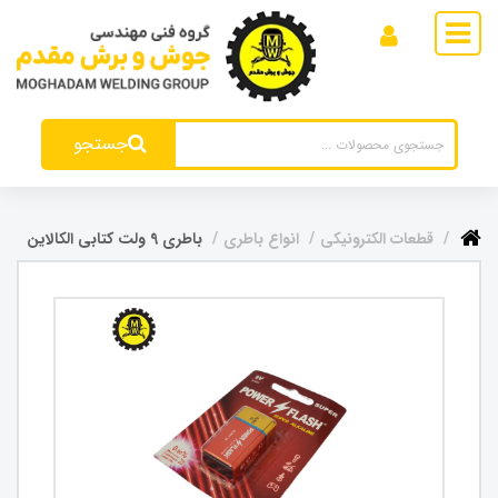
جستجو
قطعات الکترونیکی
انواع باطری
باطری 9 ولت کتابی الکالاین