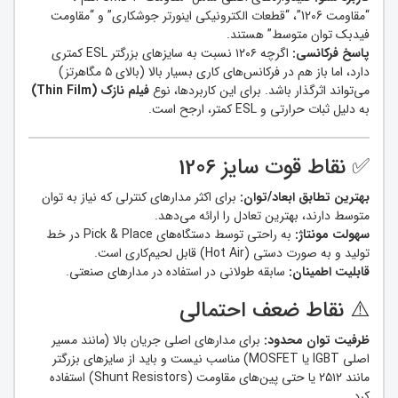
“مقاومت 1206”، “قطعات الکترونیکی اینورتر جوشکاری” و “مقاومت
فیدبک توان متوسط” هستند.
پاسخ فرکانسی:
اگرچه ۱۲۰۶ نسبت به سایزهای بزرگتر ESL کمتری
دارد، اما باز هم در فرکانس‌های کاری بسیار بالا (بالای ۵ مگاهرتز)
می‌تواند اثرگذار باشد. برای این کاربردها، نوع
فیلم نازک (Thin Film)
به دلیل ثبات حرارتی و ESL کمتر، ارجح است.
✅ نقاط قوت سایز 1206
بهترین تطابق ابعاد/توان:
برای اکثر مدارهای کنترلی که نیاز به توان
متوسط دارند، بهترین تعادل را ارائه می‌دهد.
سهولت مونتاژ:
به راحتی توسط دستگاه‌های Pick & Place در خط
تولید و به صورت دستی (Hot Air) قابل لحیم‌کاری است.
قابلیت اطمینان:
سابقه طولانی در استفاده در مدارهای صنعتی.
⚠️ نقاط ضعف احتمالی
ظرفیت توان محدود:
برای مدارهای اصلی جریان بالا (مانند مسیر
اصلی IGBT یا MOSFET) مناسب نیست و باید از سایزهای بزرگتر
مانند ۲۵۱۲ یا حتی پین‌های مقاومت (Shunt Resistors) استفاده
کرد.