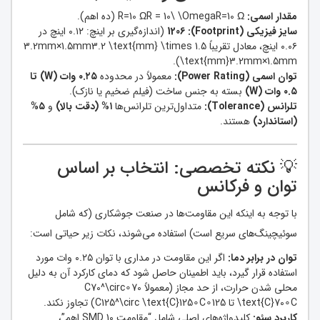
مقدار اسمی:
R=10 ΩR = 10\ \OmegaR=10 Ω (ده اهم).
سایز فیزیکی (Footprint):
1206
(اندازه‌گیری بر اینچ: ۰.۱۲ اینچ در
۰.۰۶ اینچ، معادل تقریباً 3.2mm×1.5mm3.2 \text{mm} \times 1.5
\text{mm}3.2mm×1.5mm).
توان اسمی (Power Rating):
معمولاً در محدوده
۰.۲۵ وات (W) تا
۰.۵ وات (W)
بسته به جنس ساخت (فیلم ضخیم یا نازک).
تلرانس (Tolerance):
متداول‌ترین تلرانس‌ها
۱% (دقت بالا)
و
۵%
(استاندارد)
هستند.
💡 نکته تخصصی: انتخاب بر اساس
توان و فرکانس
با توجه به اینکه این مقاومت‌ها در صنعت جوشکاری (که شامل
سوئیچینگ‌های سریع است) استفاده می‌شوند، نکات زیر حیاتی است:
توان در برابر دما:
اگر این مقاومت در مداری با توان ۰.۲۵ وات مورد
استفاده قرار گیرد، باید اطمینان حاصل شود که دمای کارکرد آن به دلیل
محلی شدن حرارت، از حد مجاز (معمولاً 70∘C70^\circ
\text{C}70∘C تا 125∘C125^\circ \text{C}125∘C) تجاوز نکند.
کاربرد سئو:
کلیدواژه‌های اصلی شامل “مقاومت SMD 10 اهم”،