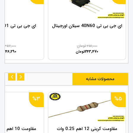
ای جی بی تی 40N60 سیلان اورجینال
ای جی بی تی 60N60FD1 سیلان
تومان
تو
357,000
251,000
346,290
243,470
تومان
تو
محصولات مشابه
%3
%5
مقاومت کربنی 12 اهم 0.25 وات
مقاومت 10 اهم SMD سایز 2512