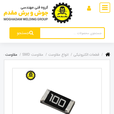
جستجو
قطعات الکترونیکی
انواع مقاومت
مقاومت SMD
مقاومت 10 اهم SMD سایز 1206