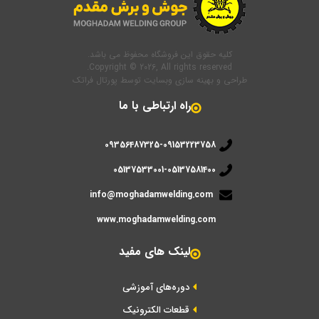
کلیه حقوق این فروشگاه محفوظ می باشد.
Copyright © 2026, All rights reserved.
طراحی و بهینه سازی وبسایت
توسط
پورتال فراتک
راه ارتباطی با ما
09356487325-09153223758
05137533001-05137581400
info@moghadamwelding.com
www.moghadamwelding.com
لینک های مفید
دوره‌های آموزشی
قطعات الکترونیک