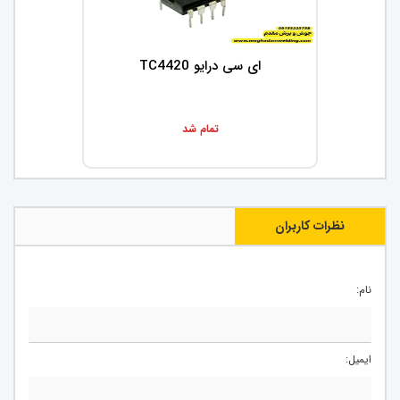
ای سی درایو TC4420
تمام شد
نظرات کاربران
نام:
ایمیل: