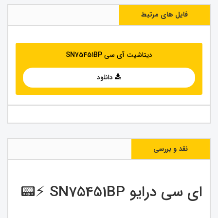
فایل های مرتبط
دیتاشیت آی سی SN75451BP
دانلود
نقد و بررسی
ای سی درایو SN75451BP ⚡️📟