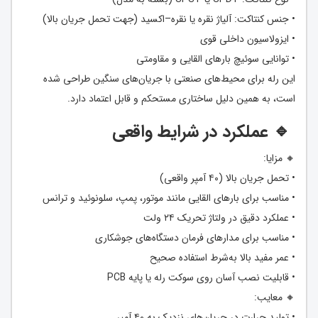
• جنس کنتاکت: آلیاژ نقره یا نقره–اکسید (جهت تحمل جریان بالا)
• ایزولاسیون داخلی قوی
• توانایی سوئیچ بارهای القایی و مقاومتی
این رله برای محیط‌های صنعتی با جریان‌های سنگین طراحی شده
است، به همین دلیل ساختاری مستحکم و قابل اعتماد دارد.
🔹 عملکرد در شرایط واقعی
🔸 مزایا:
• تحمل جریان بالا (۴۰ آمپر واقعی)
• مناسب برای بارهای القایی مانند موتور، پمپ، سلونوئید و ترانس
• عملکرد دقیق در ولتاژ تحریک ۲۴ ولت
• مناسب برای مدارهای فرمان دستگاه‌های جوشکاری
• عمر مفید بالا به‌شرط استفاده صحیح
• قابلیت نصب آسان روی سوکت رله یا پایه PCB
🔸 معایب:
• تولید حرارت در جریان‌های نزدیک به ۴۰ آمپر