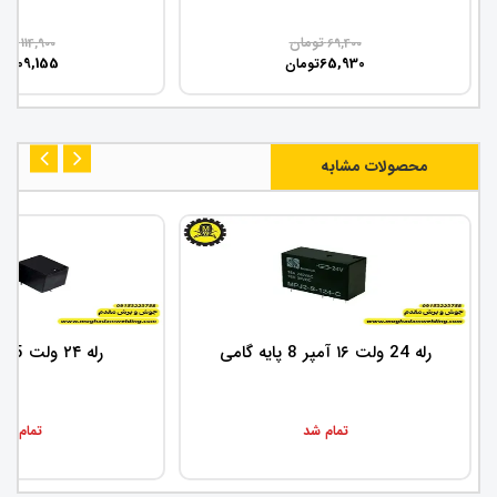
تومان
توم
114,900
69,400
109,155
65,930
تومان
تو
محصولات مشابه
رله 24 ولت ۱۶ آمپر 8 پایه گامی
رله ۲۴ ولت 5 آمپر 5 پایه
تمام شد
تمام شد