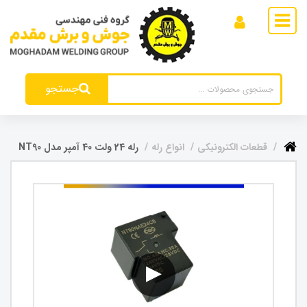
جستجو
قطعات الکترونیکی
انواع رله
رله 24 ولت 40 آمپر مدل NT90
▶
▶
▶