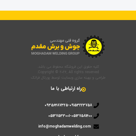
کلیه حقوق این فروشگاه محفوظ می باشد.
Copyright © 2026, All rights reserved.
طراحی و بهینه سازی وبسایت
توسط
پورتال فراتک
راه ارتباطی با ما
09356487325-09153223758
05137533001-05137581400
info@moghadamwelding.com