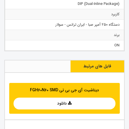
(Dual-Inline Package) DIP
کاربرد
دستگاه ۲۵۰ آمپر صبا - ایران ترانس - سولار
برند
ON
فایل های مرتبط
دیتاشیت آی جی بی تی FGH60N60 SMD
دانلود