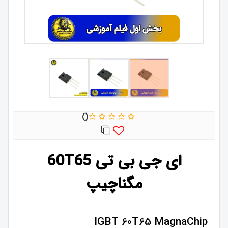
ای جی بی تی 60T65
مگناچیپ
IGBT 60T65 MagnaChip