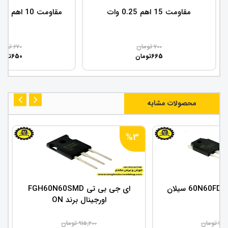
مقاومت 15 اهم 0.25 وات
مقاومت 10 اهم SMD سایز 1206
تومان
توما
670
700
650
665
تومان
توما
محصولات مشابه
%3
ن
ای جی بی تی FGH60N60SMD
اورجینال برند ON
تومان
تومان
915,200
357