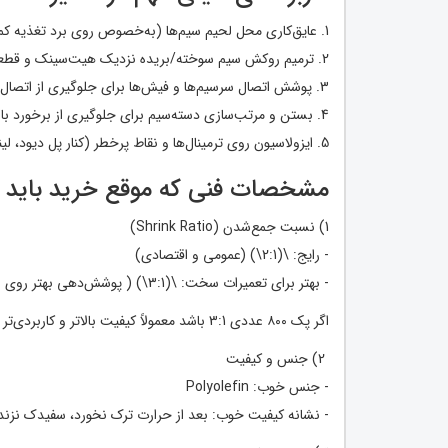
1. عایق‌کاری محل لحیم سیم‌ها (به‌خصوص روی برد تغذیه کمکی و سیم‌های فن)
2. ترمیم روکش سیم سوخته/بریده نزدیک هیت‌سینک و قطعات داغ
3. پوشش اتصال سرسیم‌ها و فیش‌ها برای جلوگیری از اتصال بدنه
4. بستن و مرتب‌سازی دسته‌سیم برای جلوگیری از برخورد با فن و هیت‌سینک
5. ایزولاسیون روی ترمینال‌ها و نقاط پرخطر (کنار پل دیود، لینک DC و خروجی)
مشخصات فنی که موقع خرید باید
1) نسبت جمع‌شدن (Shrink Ratio)
- رایج: \(2:1\) (عمومی و اقتصادی)
- بهتر برای تعمیرات سخت: \(3:1\) ( پوشش‌دهی بهتر روی اتصالات نامنظم)
اگر پک ۸۰۰ عددی 3:1 باشد معمولاً کیفیت بالاتر و کاربردی‌تر است.
2) جنس و کیفیت
- جنس خوب: Polyolefin
- نشانه کیفیت خوب: بعد از حرارت ترک نخورد، سفیدک نزند