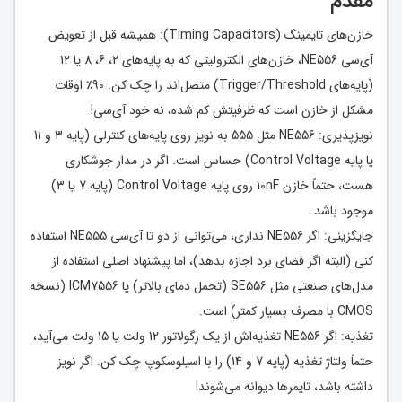
مقدم
خازن‌های تایمینگ (Timing Capacitors): همیشه قبل از تعویض
آی‌سی NE556، خازن‌های الکترولیتی که به پایه‌های 2، 6، 8 یا 12
(پایه‌های Trigger/Threshold) متصل‌اند را چک کن. 90٪ اوقات
مشکل از خازن است که ظرفیتش کم شده، نه خود آی‌سی!
نویزپذیری: NE556 مثل 555 به نویز روی پایه‌های کنترلی (پایه 3 و 11
یا پایه Control Voltage) حساس است. اگر در مدار جوشکاری
هست، حتماً خازن 10nF روی پایه Control Voltage (پایه 7 یا 3)
موجود باشد.
جایگزینی: اگر NE556 نداری، می‌توانی از دو تا آی‌سی NE555 استفاده
کنی (البته اگر فضای برد اجازه بدهد)، اما پیشنهاد اصلی استفاده از
مدل‌های صنعتی مثل SE556 (تحمل دمای بالاتر) یا ICM7556 (نسخه
CMOS با مصرف بسیار کمتر) است.
تغذیه: اگر NE556 تغذیه‌اش از یک رگولاتور 12 ولت یا 15 ولت می‌آید،
حتماً ولتاژ تغذیه (پایه 7 و 14) را با اسیلوسکوپ چک کن. اگر نویز
داشته باشد، تایمرها دیوانه می‌شوند!