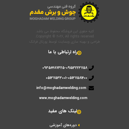
کلیه حقوق این فروشگاه محفوظ می باشد.
Copyright © 2026, All rights reserved.
طراحی و بهینه سازی وبسایت
توسط
پورتال فراتک
راه ارتباطی با ما
09356487325-09153223758
05137533001-05137581400
info@moghadamwelding.com
www.moghadamwelding.com
لینک های مفید
دوره‌های آموزشی