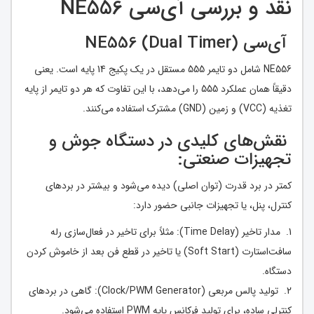
نقد و بررسی آی‌سی NE556
آی‌سی NE556 (Dual Timer)
NE556 شامل دو تایمر 555 مستقل در یک پکیج 14 پایه است. یعنی
دقیقاً همان عملکرد 555 را می‌دهد، با این تفاوت که هر دو تایمر از پایه
تغذیه (VCC) و زمین (GND) مشترک استفاده می‌کنند.
نقش‌های کلیدی در دستگاه جوش و
تجهیزات صنعتی:
کمتر در برد قدرت (توان اصلی) دیده می‌شود و بیشتر در بردهای
کنترل، پنل، یا تجهیزات جانبی حضور دارد:
1. مدار تاخیر (Time Delay): مثلاً برای تاخیر در فعال‌سازی رله
سافت‌استارت (Soft Start) یا تاخیر در قطع فن بعد از خاموش کردن
دستگاه.
2. تولید پالس مربعی (Clock/PWM Generator): گاهی در بردهای
کنترلی ساده، برای تولید فرکانس پایه PWM استفاده می‌شود.