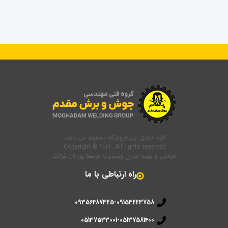
کلیه حقوق این فروشگاه محفوظ می باشد.
Copyright © 2026, All rights reserved.
طراحی و بهینه سازی وبسایت
توسط
پورتال فراتک
راه ارتباطی با ما
09356487325-09153223758
05137533001-05137581400