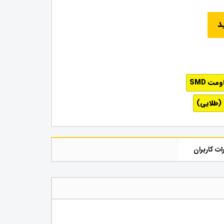
د
مت SMD
ات کاربران