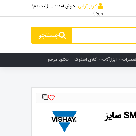
کاربر گرامی
خوش آمدید ... (ثبت نام/
ورود)
جستجو
تعمیرات
ابزارآلات
کالای استوک
فاکتور مرجع
مقاومت 3.9 کیلو اهم SMD سایز