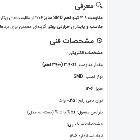
🔍 معرفی
مقاومت 3.9 کیلو اهم SMD سایز 1206
از مقاومت‌های پرکار
مناسب و پایداری حرارتی بهتر
، گزینه‌ای مطمئن برای برد
⚙️ مشخصات فنی
مشخصات الکتریکی:
مقدار مقاومت:
3.9kΩ (3900 اهم)
نوع نصب:
SMD
سایز:
1206
توان نامی رایج:
0.25 وات
تلرانس معمول: ±5% یا ±1% (بسته به مدل)
مشخصات ساختاری:
ابعاد استاندارد 1206