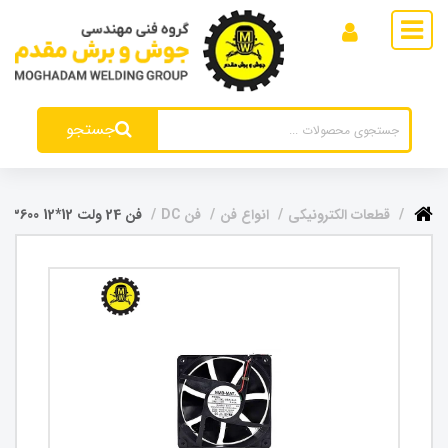
جستجو
قطعات الکترونیکی
انواع فن
فن DC
فن 24 ولت 12*12 3600 دور قطر 3.8