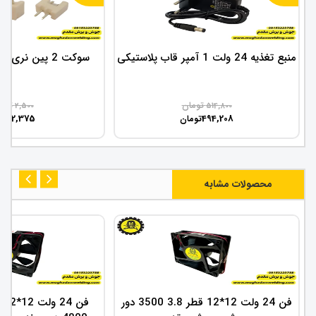
منبع تغذیه 24 ولت 1 آمپر قاب پلاستیکی
سوکت 2 پین نری کوچک روی بردی
تومان
توم
2,500
514,800
2,375
494,208
تومان
توم
محصولات مشابه
فن 24 ولت 12*12 قطر 3.8 3500 دور