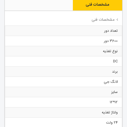
مشخصات فنی
مشخصات فنی
تعداد دور
3600 دور
نوع تغذیه
DC
برند
لانگ جی
سایز
12*12
ولتاژ تغذیه
24 ولت