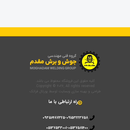
کلیه حقوق این فروشگاه محفوظ می باشد.
Copyright © 2026, All rights reserved.
طراحی و بهینه سازی وبسایت
توسط
پورتال فراتک
راه ارتباطی با ما
09356487325-09153223758
05137533001-05137581400