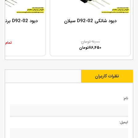
دیود شاتکی D92-02 سیلان
دیود D92-02 برند فوجی اورجینال
تومان
91,000
تمام شد
86,450
تومان
نظرات کاربران
نام:
ایمیل: