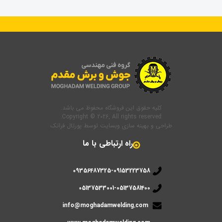
کلیه حقوق این فروشگاه محفوظ می باشد.
Copyright © 2026, All rights reserved.
طراحی و بهینه سازی وبسایت
توسط
پورتال فراتک
راه ارتباطی با ما
09356487325-09153223758
05137533001-05137581400
info@moghadamwelding.com