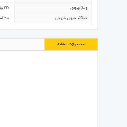
ولتاژ ورودی
220 ولت
حداکثر جریان خروجی
200 آمپر
محصولات مشابه