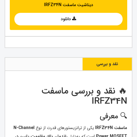
دیتاشیت ماسفت IRFZ34N
دانلود
نقد و بررسی
🔥 نقد و بررسی ماسفت
IRFZ34N
🔍 معرفی
ماسفت IRFZ34N
یکی از ترانزیستورهای قدرت از نوع
N-Channel
Power MOSFET
است که به‌دلیل
راندمان بالا، مقاومت پایین در