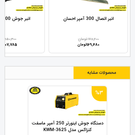
انبر اتصال 300 آمپر احسان
انبر جوش 300 آمپر دماوند
تومان
تو
850,300
178,400
807,785
169,480
تومان
تو
محصولات مشابه
%3
دستگاه جوش اینورتر 250 آمپر ماسفت
کنزاکس مدل KWM-3625