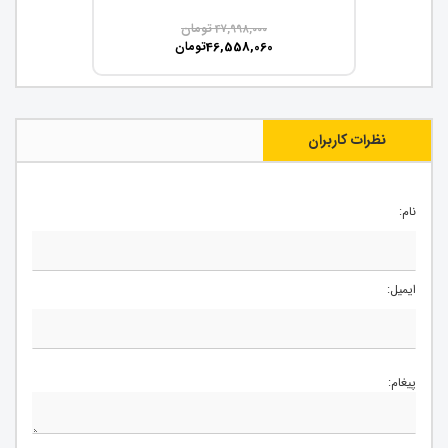
تومان
47,998,000
46,558,060
تومان
نظرات کاربران
نام:
ایمیل:
پیغام: