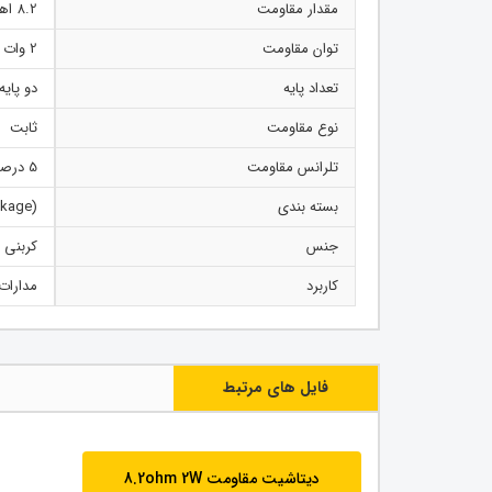
مقدار مقاومت
8.2 اهم
توان مقاومت
2 وات
تعداد پایه
دو پایه
نوع مقاومت
ثابت
تلرانس مقاومت
5 درصد خطا
بسته بندی
(Dual-Inline Package) DIP
جنس
کربنی
کاربرد
مدارات
فایل های مرتبط
دیتاشیت مقاومت 8.2ohm 2W