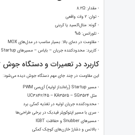
- مقدار: 8.2Ω
- توان: 2 وات واقعی
- گونه: متال‌اکسید یا کربنی
- تلورانس: 5%
- مقاومت در دمای بالا: بسیار مناسب در مدل‌های MOX
- کاربرد: محدودکننده جریان – بایاس – مسیرهای Startup – فیدبک حفاظتی
کاربرد در تعمیرات و دستگاه جوش 
این مقاومت در چند جای مهم دستگاه جوش دیده می‌شود:
- مسیر Startup (راه‌انداز اولیه) آی‌سی PWM
مثل UC3842/45 – KA3525 – SG3524
- محدودکننده جریان اولیه در تغذیه کمکی برد
- سری با مسیر اپتوکوپلر فیدبک در برخی طراحی‌ها
- مسیرهای Snubber و حفاظت IGBT
- بالانس و دشارژ خازن‌های کوچک کمکی