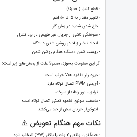
- قطع کامل (Open)
- تغییر مقدار به 15 تا 50 اهم
- داغ شدن شدید در زمان کار
- سوختگی ناشی از جریان غیر طبیعی در برد کنترل
- ایجاد تاخیر زیاد در روشن شدن دستگاه
- ریست شدن دستگاه هنگام روشن شدن
اگر این مقاومت بسوزد، معمولاً علت از بخش‌های زیر است:
- دیود زنر تغذیه Vcc خراب است
- آی‌سی PWM اتصال کوتاه دارد
- ترانزیستور راه‌انداز سوخته
- ماسفت سوئیچ تغذیه کمکی اتصال کوتاه است
- اپتوکوپلر جریان بیش از حد می‌کشد
نکات مهم هنگام تعویض ⚠️
- حتماً توان واقعی 2 وات یا بالاتر (3W) انتخاب شود