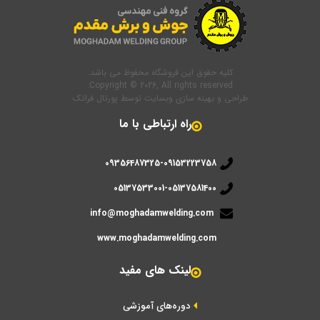
کلیه حقوق این فروشگاه محفوظ می باشد.
Copyright © 2026, All rights reserved.
طراحی و بهینه سازی وبسایت
توسط
پورتال فراتک
راه ارتباطی با ما
09356487325-09153223758
05137533001-05137581400
info@moghadamwelding.com
www.moghadamwelding.com
لینک های مفید
دوره‌های آموزشی