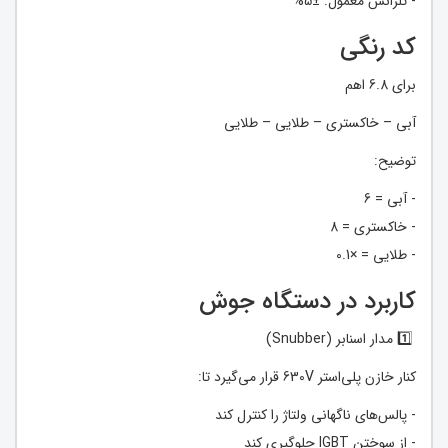
- تلرانس معمول: ±5%
کد رنگی
برای 6.8 اهم
آبی – خاکستری – طلایی – طلایی
توضیح:
- آبی = 6
- خاکستری = 8
- طلایی = ×0.1
کاربرد در دستگاه جوش
1️⃣ مدار اسنابر (Snubber)
کنار خازن پلی‌استر 630V قرار می‌گیرد تا:
- پالس‌های ناگهانی ولتاژ را کنترل کند
- از سوختن IGBT جلوگیری کند