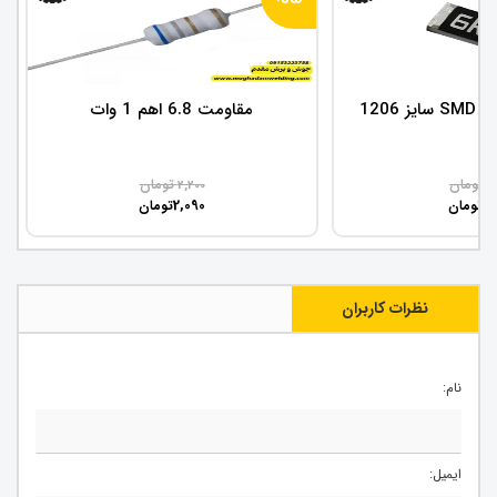
مقاومت 6.8 اهم 1 وات
تومان
تومان
2,200
5
2,090
4
تومان
تومان
نظرات کاربران
نام:
ایمیل: