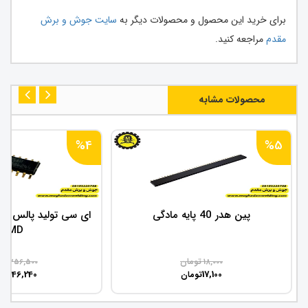
برای خرید این محصول و محصولات دیگر به
سایت جوش و برش
مقدم
مراجعه کنید.
محصولات مشابه
%4
%5
پین هدر 40 پایه مادگی
SMD
تومان
تو
256,500
18,000
246,240
17,100
تومان
تو