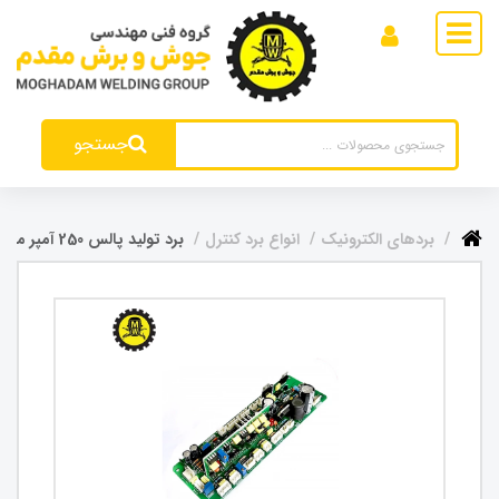
جستجو
بردهای الکترونیک
انواع برد کنترل
برد تولید پالس 250 آمپر ماسفتی