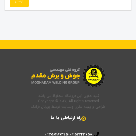
ارسال
کلیه حقوق این فروشگاه محفوظ می باشد.
Copyright © 2026, All rights reserved.
طراحی و بهینه سازی وبسایت
توسط
پورتال فراتک
راه ارتباطی با ما
09356487325-09153223758