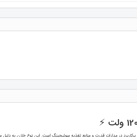
 1200 ولت** یکی از خازن‌های پرکاربرد در مدارات قدرت و منابع تغذیه سوئیچینگ است. این نوع خازن 