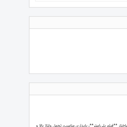
به دلیل ساختار **فیلم پلی‌استر**، پایداری مناسب، تحمل ولتاژ بالا و