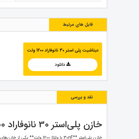
فایل های مرتبط
دیتاشیت پلی استر 30 نانوفاراد 1200 ولت
دانلود
نقد و بررسی
خازن پلی‌استر 30 نانوفاراد 1200 ولت ⚡
خازن پلی‌استر **30nF با ولتاژ