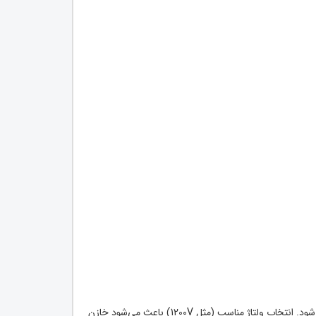
در بسیاری از بردهای دستگاه جوش اینورتر از خازن‌های پلی‌استر ولتاژ بالا برای مدار اسنابر یا حذف نویز کلکتور ترانزیستورها و IGBT استفاده می‌شود. انتخاب ولتاژ مناسب (مثل 1200V) باعث می‌شود خازن