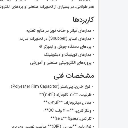
عمر طولانی، در بسیاری از تجهیزات صنعتی و بردهای الکترو
کاربردها
- مدارهای فیلتر و حذف نویز در منابع تغذیه
- مدارهای اسنابر (Snubber) در تجهیزات قدرت
- بردهای دستگاه جوش و اینورتر ⚙️
- مدارهای کوپلینگ و دیکوپلینگ
- پروژه‌های الکترونیکی صنعتی و آموزشی
مشخصات فنی
- نوع خازن: پلی‌استر (Polyester Film Capacitor)
- ظرفیت: **30 نانوفاراد (30nF)**
- معادل میکروفاراد: **0.03µF**
- ولتاژ کاری: **1200 ولت DC**
- تلرانس: معمولاً **±10%**
- نوع پایه: **پین‌دار (DIP)** مناسب نصب روی برد