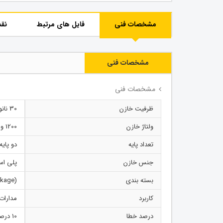
مشخصات فنی
فایل های مرتبط
نقد
مشخصات فنی
مشخصات فنی
ظرفیت خازن
30 نانوفاراد
ولتاژ خازن
1200 ولت
تعداد پایه
دو پایه
جنس خازن
پلی اس
بسته بندی
(Dual-Inline Package) DIP
کاربرد
مدارات
درصد خطا
10 درصد