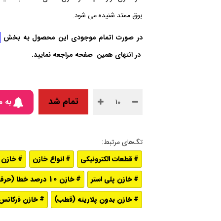
بوق ممتد شنیده می‌ شود.
در صورت اتمام موجودی این محصول به بخش
در انتهای همین صفحه مراجعه نمایید.
تمام شد
به م
قطعات الکترونیکی
انواع خازن
خازن DIP
خازن پلی استر
خازن 10 درصد خطا (حرف K)
خازن بدون پلاریته (قطب)
خازن فرکانس ب