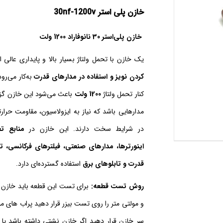
خازن پلی استر 30nf-1200v
خازن پلی‌استر 30 نانوفاراد 1200 ولت
یک خازن با تحمل ولتاژ بسیار بالا و پایداری عالی
کردن نویز و استفاده در مدارهای قدرت
به‌کار می‌رو
کنار تحمل ولتاژ
1200 ولت
باعث می‌شود این خازن گزی
مدارهایی باشد که نیاز به ایزولاسیون، مقاومت حرارت
در شرایط سخت دارند. این خازن در
منابع ت
اینورترها، مدارهای صنعتی، فیلترهای فرکانسی، ت
قدرت و تابلوهای برق
استفاده گسترده‌ای دارد.
روش تست قطعه:
برای تست این قطعه باید خازن را
و مولتی متر را روی تست بیزر قرار دهید پراب های مو
سر خازن قرار دهید اگر خازن نشتی داشته باشد یا