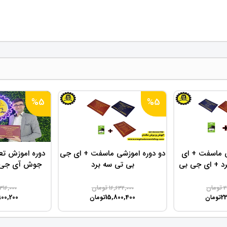
%5
%5
ی ماسفت + ای
دو دوره اموزشی ماسفت + ای جی
دوره اموزش تع
د + ای جی بی
بی تی سه برد
جوش آی جی ب
 برد
اینو
تومان
تومان
316,000
16,632,000
2
900,200
15,800,400
23
تومان
تومان