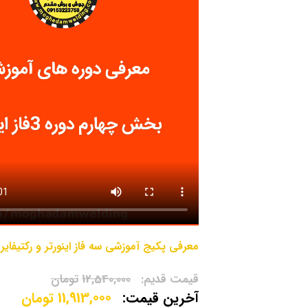
معرفی پکیج آموزشی سه فاز اینورتر و رکتیفایر
12,540,000
تومان
11,913,000
تومان