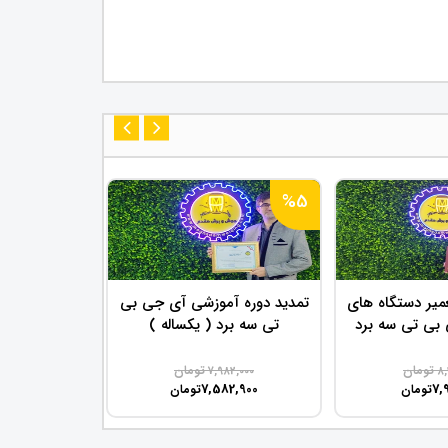
%5
%5
میر دستگاه های
تمدید دوره آموزشی آی جی بی
دو دوره اموز
ی تی سه برد
تی سه برد ( یکساله )
سه برد + ای 
رتری
تومان
تومان
32,000
7,982,000
8,
00,400
7,582,900
7,
تومان
تومان