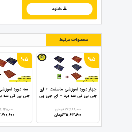
دانلود
محصولات مرتبط
%5
%5
چهار دوره اموزشی ماسفت + ای
سه دوره اموزش
جی بی تی سه برد + ای جی بی
جی بی تی سه بر
تی تک برد + سه فاز اینورتر
تی تک
تومان
4,948,000
37,488,000
,700,600
35,613,600
تومان