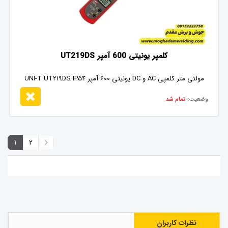
کلمپر یونیتی 600 آمپر UT219DS
مولتی متر کلمپی AC و DC یونیتی 600 آمپر UNI-T UT219DS IP54
وضعیت:
تمام شد
1
2
2
1
نظرات کاربران