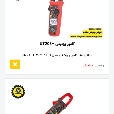
کلمپر یونیتی +UT203
مولتی متر کلمپی یونیتی مدل UNI-T UT203 PLUS
وضعیت:
تمام شد