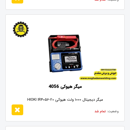
میگر هیوکی 4056
میگر دیجیتال 1000 ولت هیوکی HIOKI IR4056-20
وضعیت:
تمام شد