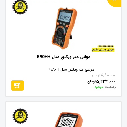
مولتی متر ویکتور مدل +890H
مولتی متر ویکتور مدل 890H+
5,600,000
تومان
5,432,000
تومان
وضعیت:
موجود