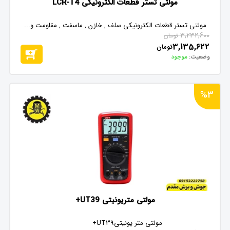
مولتی تستر قطعات الکترونیکی LCR-T4
مولتی تستر قطعات الکترونیکی سلف , خازن , ماسفت , مقاومت و...
3,232,600
تومان
3,135,622
تومان
وضعیت:
موجود
%3
مولتی متریونیتی UT39+
مولتی متر یونیتیUT39+