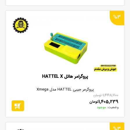
%3
پروگرامر هاتل HATTEL X
پروگرمر جیبی HATTEL مدل Xmega
1,448,700
تومان
1,405,239
تومان
وضعیت:
موجود
%3