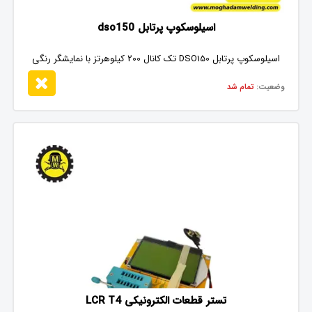
اسیلوسکوپ پرتابل dso150
اسیلوسکوپ پرتابل DSO150 تک کانال 200 کیلوهرتز با نمایشگر رنگی
وضعیت:
تمام شد
تستر قطعات الکترونیکی LCR T4