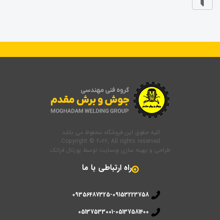
کلیه حقوق این فروشگاه محفوظ می باشد.
Copyright © 2026, All rights reserved.
طراحی و بهینه سازی وبسایت
توسط
پورتال فراتک
راه ارتباطی با ما
09356487325-09153223758
05137533001-05137581400