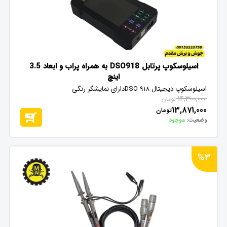
اسیلوسکوپ پرتابل DSO918 به همراه پراب و ابعاد 3.5
اینچ
اسیلوسکوپ دیجیتال DSO 918دارای نمایشگر رنگی
14,300,000
تومان
13,871,000
تومان
وضعیت:
موجود
%3