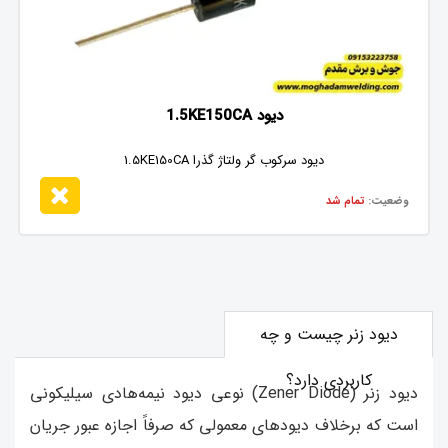
دیود 1.5KE150CA
دیود سرکوب گر ولتاژ گذرا 1.5KE150CA
وضعیت:
تمام شد
دیود زنر چیست و چه
کاربردی دارد؟
دیود زنر (Zener Diode) نوعی دیود نیمه‌هادی سیلیکونی
است که برخلاف دیودهای معمولی که صرفاً اجازه عبور جریان