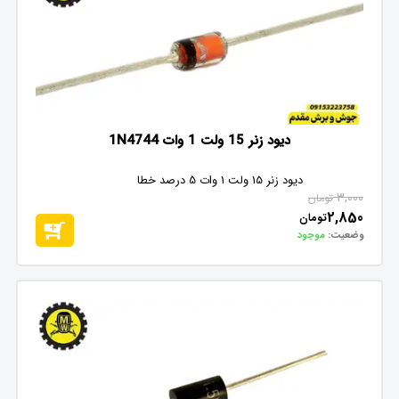
دیود زنر 15 ولت 1 وات 1N4744
دیود زنر 15 ولت 1 وات 5 درصد خطا
3,000
تومان
2,850
تومان
وضعیت:
موجود