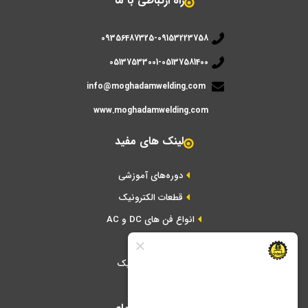
راه ارتباطی با ما
09356487325-09153223758
05137533001-05137581400
info@moghadamwelding.com
www.moghadamwelding.com
لینک های مفید
دوره‌های آموزشی
قطعات الکترونیک
انواع فن های DC و AC
ابزار تعمیرات
برد های الکترونیک