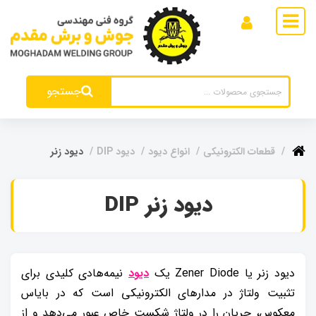
جستجو
قطعات الکترونیکی
انواع دیود
دیود DIP
دیود زنر
دیود زنر DIP
دیود زنر یا Zener Diode یک
دیود
نیمه‌هادی کلیدی برای
تثبیت ولتاژ در مدارهای الکترونیکی است که در بایاس
معکوس، جریان را در ولتاژ شکست خاص عبور می‌دهد و از