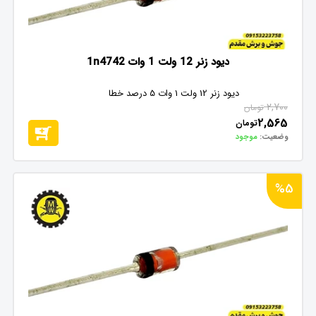
دیود زنر 12 ولت 1 وات 1n4742
دیود زنر 12 ولت 1 وات 5 درصد خطا
2,700
تومان
2,565
تومان
وضعیت:
موجود
%5