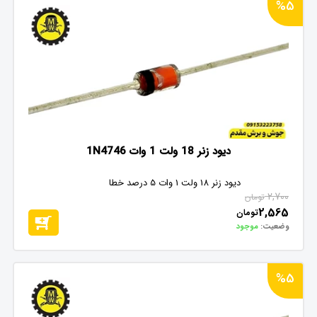
%5
دیود زنر 18 ولت 1 وات 1N4746
دیود زنر 18 ولت 1 وات 5 درصد خطا
2,700
تومان
2,565
تومان
وضعیت:
موجود
%5