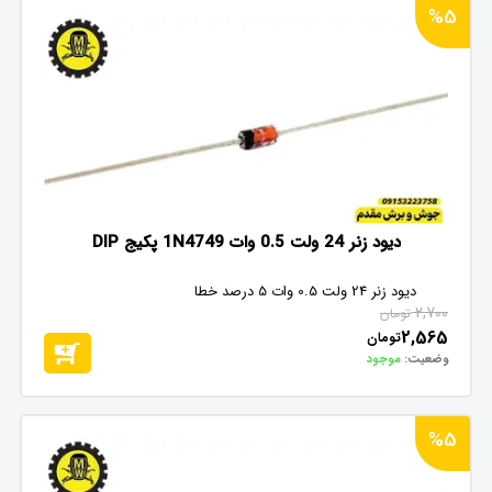
%5
دیود زنر 24 ولت 0.5 وات 1N4749 پکیج DIP
دیود زنر 24 ولت 0.5 وات 5 درصد خطا
2,700
تومان
2,565
تومان
وضعیت:
موجود
%5