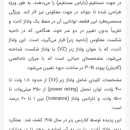
در جهت مستقیم (بایاس مستقیم) را می‌دهند، به طور ویژه
طراحی شده تا بتواند در جهت معکوس نیز کار کند. ویژگی
منحصربه‌فرد این قطعه، توانایی آن در حفظ یک ولتاژ ثابت و
تقریباً بدون تغییر در دو سر خود، هنگامی که در ناحیه
شکست معکوس (ناحیه زنر) قرار می‌گیرد، است. این ولتاژ
ثابت، که با عنوان ولتاژ زنر (VZ) یا ولتاژ شکست شناخته
می‌شود، مشخصه‌ای حیاتی است که با میزان ناخالصی
(آلایش) پیوند P−N در ساخت دیود تعیین می‌شود.
مشخصات کلیدی شامل ولتاژ زنر (Vz) از حدود ۱.۸ ولت تا
۴۰۰ ولت، توان تحمل (power rating) از ۳۵۰ میلی‌وات تا
۱۵۰۰ وات، و تلرانس ولتاژ (tolerance) بین ۱ تا ۲۰ درصد
است.
این پدیده توسط کلارنس زنر در سال ۱۹۱۵ کشف شد. عملکرد
دیود ولتاژ ثابت یا زنر به آن اجازه می‌دهد تا در مدارات