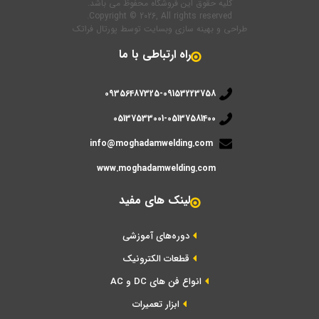
کلیه حقوق این فروشگاه محفوظ می باشد.
Copyright © 2026, All rights reserved.
طراحی و بهینه سازی وبسایت
توسط
پورتال فراتک
راه ارتباطی با ما
09356487325-09153223758
05137533001-05137581400
info@moghadamwelding.com
www.moghadamwelding.com
لینک های مفید
دوره‌های آموزشی
قطعات الکترونیک
انواع فن های DC و AC
ابزار تعمیرات