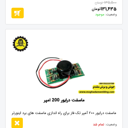
135,500
تومان
131,435
تومان
وضعیت:
موجود
ماسفت درایور 200 امپر
ماسفت درایور 200 آمپر تک فاز برای راه اندازی ماسفت های برد اینورتر
وضعیت:
تمام شد