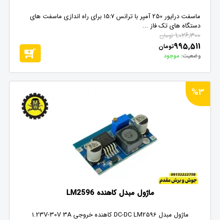
ماسفت درایور 250 آمپر با ترانس 15:7 برای راه اندازی ماسفت های
دستگاه های تک فاز ...
1,026,300
تومان
995,511
تومان
وضعیت:
موجود
%3
ماژول مبدل کاهنده LM2596
ماژول مبدل DC-DC LM2596 کاهنده خروجی 1.23V-30V 3A