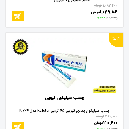
1,082,400
تومان
1,039,104
تومان
وضعیت:
موجود
%3
چسب سیلیکون تیوپی
چسب سیلیکون پمادی تیوپی 45 گرمی Kafuter مدل K-704
320,000
تومان
310,400
تومان
وضعیت:
موجود