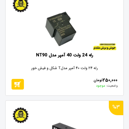
رله 24 ولت 40 آمپر مدل NT90
رله 24 ولت 40 آمپر مدلT شکل و فیش خور
250,000
تومان
وضعیت:
موجود
%3