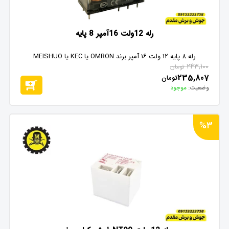
رله 12ولت 16آمپر 8 پایه
رله 8 پایه 12 ولت ۱۶ آمپر برند OMRON یا KEC یا MEISHUO
243,100
تومان
235,807
تومان
وضعیت:
موجود
%3