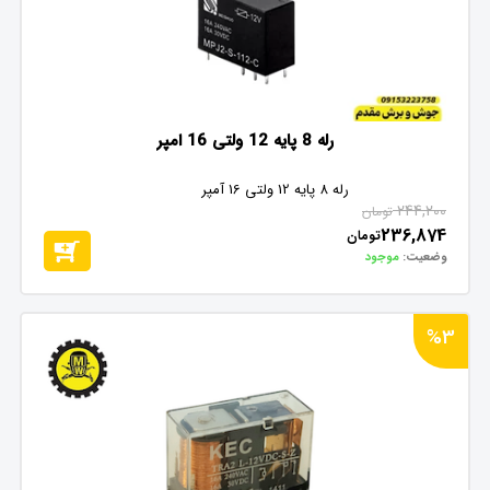
رله 8 پایه 12 ولتی 16 امپر
رله 8 پایه 12 ولتی 16 آمپر
244,200
تومان
236,874
تومان
وضعیت:
موجود
%3