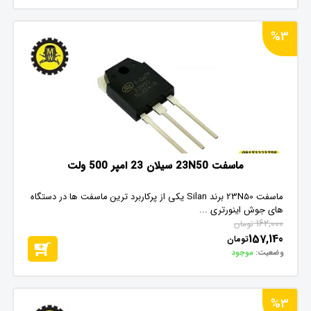
%3
ماسفت 23N50 سیلان 23 امپر 500 ولت
ماسفت 23N50 برند Silan یکی از پرکاربرد ترین ماسفت ها در دستگاه
های جوش اینورتری ...
162,000
تومان
157,140
تومان
وضعیت:
موجود
%3