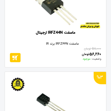
ماسفت IRFZ44N ارجینال
ماسفت IRFZ44N برند IR
58,000
تومان
56,260
تومان
وضعیت:
موجود
%3