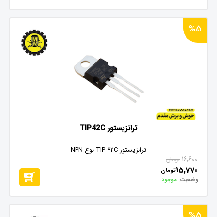
%5
ترانزیستور TIP42C
ترانزیستور TIP 42C نوع NPN
16,600
تومان
15,770
تومان
وضعیت:
موجود
%5