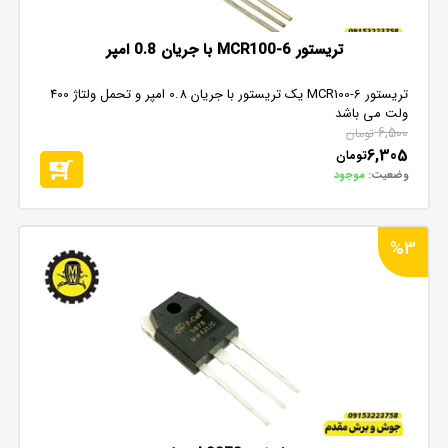
تریستور MCR100-6 با جریان 0.8 امپر
تریستور MCR100-6 یک تریستور با جریان 0.8 امپر و تحمل ولتاژ 400
ولت می باشد
6,500
تومان
6,305
تومان
وضعیت:
موجود
%3