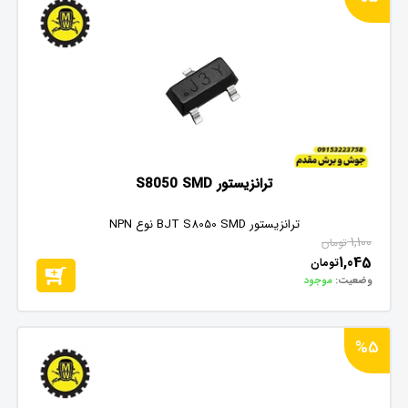
ترانزیستور S8050 SMD
ترانزیستور BJT S8050 SMD نوع NPN
1,100
تومان
1,045
تومان
وضعیت:
موجود
%5