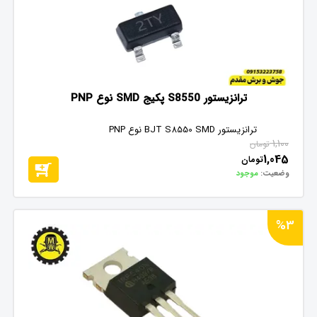
ترانزیستور S8550 پکیج SMD نوع PNP
ترانزیستور BJT S8550 SMD نوع PNP
1,100
تومان
1,045
تومان
وضعیت:
موجود
%3