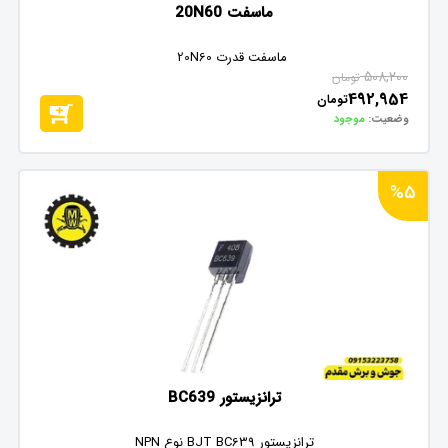
ماسفت 20N60
ماسفت قدرت 20N60
508,200
تومان
492,954
تومان
وضعیت:
موجود
%5
ترانزیستور BC639
ترانزیستور BJT BC639 نوع NPN