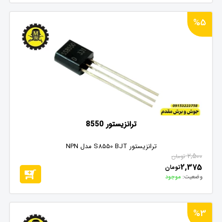
%5
ترانزیستور 8550
ترانزیستور S8550 BJT مدل NPN
2,500
تومان
2,375
تومان
وضعیت:
موجود
%3