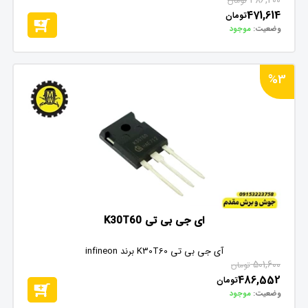
486,200
تومان
471,614
تومان
وضعیت:
موجود
%3
ای جی بی تی K30T60
آی جی بی تی K30T60 برند infineon
501,600
تومان
486,552
تومان
وضعیت:
موجود