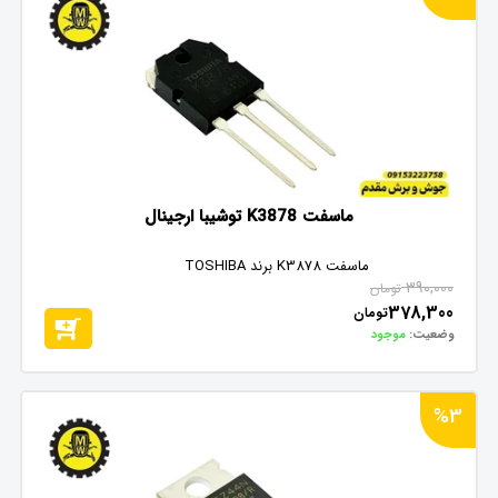
ماسفت K3878 توشیبا ارجینال
ماسفت K3878 برند TOSHIBA
390,000
تومان
378,300
تومان
وضعیت:
موجود
%3