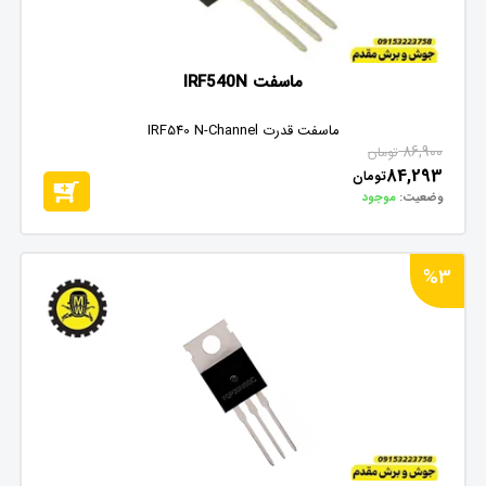
ماسفت IRF540N
ماسفت قدرت IRF540 N-Channel
86,900
تومان
84,293
تومان
وضعیت:
موجود
%3