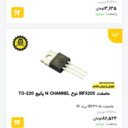
3,300
تومان
3,135
تومان
وضعیت:
موجود
%3
ماسفت IRF3205 نوع N CHANNEL پکیج TO-220
ماسفت IRF3205 برند IR
89,200
تومان
86,524
تومان
وضعیت:
موجود