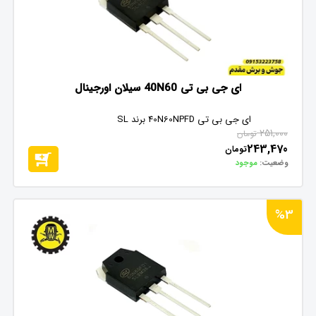
ای جی بی تی 40N60 سیلان اورجینال
ای جی بی تی 40N60NPFD برند SL
251,000
تومان
243,470
تومان
وضعیت:
موجود
%3