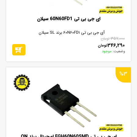
ای جی بی تی 60N60FD1 سیلان
آی جی بی تی 60N60FD1 برند SL سیلان
357,000
تومان
346,290
تومان
وضعیت:
موجود
%3
ای جی بی تی FGH60N60SMD اورجینال برند ON