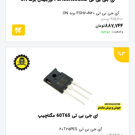
آی جی بی تی FGH60N60 برند ON
915,200
تومان
887,744
تومان
وضعیت:
موجود
%3
ای جی بی تی 60T65 مگناچیپ
آی جی بی تی 60T65PES