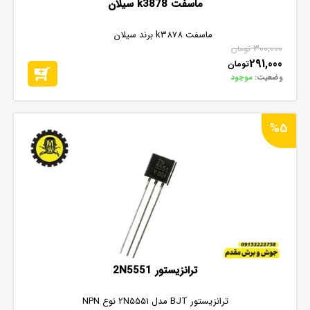
ماسفت k3878 سیلان
ماسفت k3878 برند سیلان
300,000
تومان
291,000
تومان
وضعیت:
موجود
%5
ترانزیستور 2N5551
ترانزیستور BJT مدل 2N5551 نوع NPN