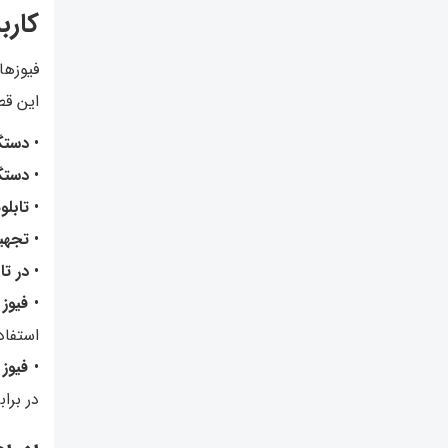
کارب
فیوزها
این قط
•
دستگ
•
دستگ
•
ت
ابل
•
تجهی
•
در تا
•
فیوز
استفاد
•
فیوز
در برا