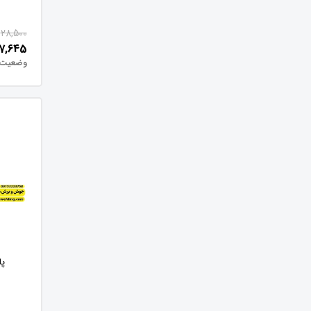
28,500
7,645
وضعیت:
پا