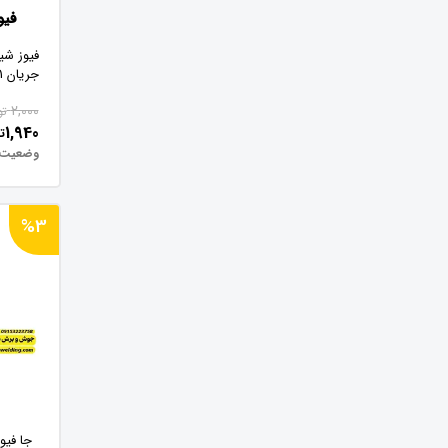
فیوز ش
جریان 1 آمپر
2,000
تو
1,940
ت
وضعیت:
%3
جا فی