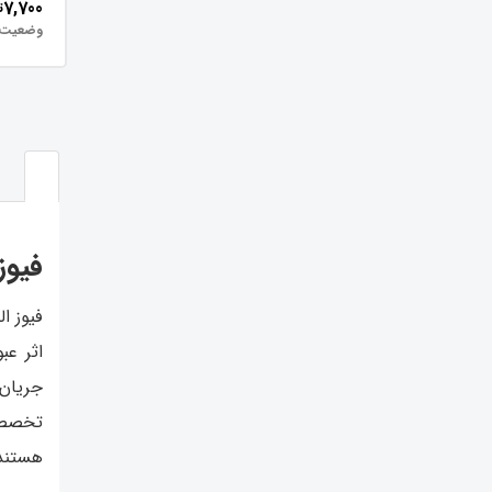
7,700
ت
وضعیت:
فیوز
فیوز ا
اثر عب
جریان 
تخصصی
هستند